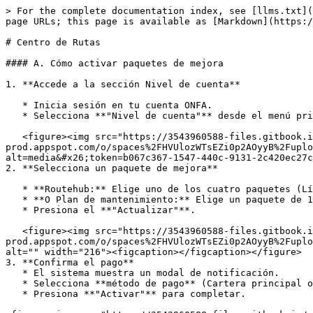
> For the complete documentation index, see [llms.txt](
page URLs; this page is available as [Markdown](https:/
# Centro de Rutas

#### A. Cómo activar paquetes de mejora

1. **Accede a la sección Nivel de cuenta**

   * Inicia sesión en tu cuenta ONFA.

   * Selecciona **"Nivel de cuenta"** desde el menú principal.

   <figure><img src="https://3543960588-files.gitbook.io/~/files/v0/b/gitbook-x-
prod.appspot.com/o/spaces%2FHVUlozWTsEZi0p2AOyyB%2Fuplo
alt=media&#x26;token=b067c367-1547-440c-9131-2c420ec27c
2. **Selecciona un paquete de mejora**

   * **Routehub:** Elige uno de los cuatro paquetes (Líder/Gerente/Gerente General/Presidente).

   * **O Plan de mantenimiento:** Elige un paquete de 1 mes o 1 año.

   * Presiona el **"Actualizar"**.

   <figure><img src="https://3543960588-files.gitbook.io/~/files/v0/b/gitbook-x-
prod.appspot.com/o/spaces%2FHVUlozWTsEZi0p2AOyyB%2Fuplo
alt="" width="216"><figcaption></figcaption></figure>

3. **Confirma el pago**

   * El sistema muestra un modal de notificación.

   * Selecciona **método de pago** (Cartera principal o Cartera de patrocinio).

   * Presiona **"Activar"** para completar.
