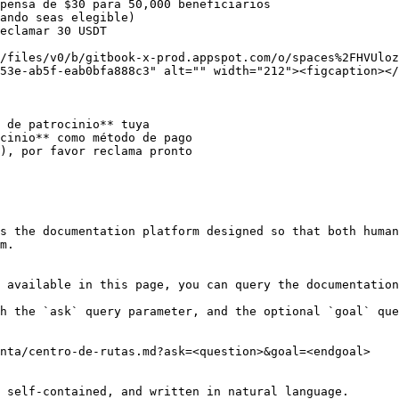
eclamar 30 USDT

/files/v0/b/gitbook-x-prod.appspot.com/o/spaces%2FHVUloz
53e-ab5f-eab0bfa888c3" alt="" width="212"><figcaption></
 de patrocinio** tuya

cinio** como método de pago

), por favor reclama pronto

s the documentation platform designed so that both human
m.

 available in this page, you can query the documentation
h the `ask` query parameter, and the optional `goal` que
nta/centro-de-rutas.md?ask=<question>&goal=<endgoal>

 self-contained, and written in natural language.
