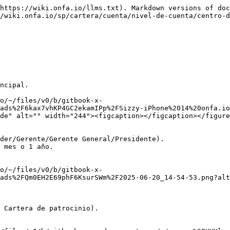
https://wiki.onfa.io/llms.txt). Markdown versions of doc
/wiki.onfa.io/sp/cartera/cuenta/nivel-de-cuenta/centro-d
ads%2F6kax7vhKP4GC2ekamIPp%2FSizzy-iPhone%2014%20onfa.io
de" alt="" width="244"><figcaption></figcaption></figure
ads%2FQm0EH2E69phF6KsurSWm%2F2025-06-20_14-54-53.png?alt