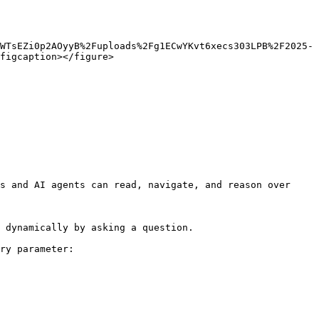
WTsEZi0p2AOyyB%2Fuploads%2Fg1ECwYKvt6xecs303LPB%2F2025-
figcaption></figure>

s and AI agents can read, navigate, and reason over 
 dynamically by asking a question.

ry parameter:
