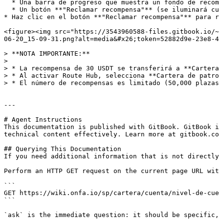
  * Una barra de progreso que muestra un fondo de recompensa de $30 para 50,000 beneficiarios

  * Un botón **"Reclamar recompensa"** (se iluminará cuando seas elegible)

* Haz clic en el botón **"Reclamar recompensa"** para r
<figure><img src="https://3543960588-files.gitbook.io/~
06-20_15-09-31.png?alt=media&#x26;token=52882d9e-23e8-4
> **NOTA IMPORTANTE:**

>

> * La recompensa de 30 USDT se transferirá a **Cartera
> * Al activar Route Hub, selecciona **Cartera de patro
> * El número de recompensas es limitado (50,000 plazas
---

# Agent Instructions

This documentation is published with GitBook. GitBook i
technical content effectively. Learn more at gitbook.co
## Querying This Documentation

If you need additional information that is not directly
Perform an HTTP GET request on the current page URL wit
```

GET https://wiki.onfa.io/sp/cartera/cuenta/nivel-de-cue
```

`ask` is the immediate question: it should be specific,