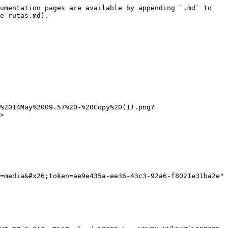
umentation pages are available by appending `.md` to 
e-rutas.md).

%2014May%2009.57%20-%20Copy%20(1).png?
>

=media&#x26;token=ae9e435a-ee36-43c3-92a6-f8021e31ba2e" 