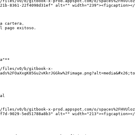
/files/v0/b/gitbook-x-prod.appspot.com/o/spaces%2FHVUloz
21b-8361-22f4098d31ef" alt="" width="239"><figcaption></
a cartera.

l pago exitoso.

a"**

/files/v0/b/gitbook-x-
ads%2FOaXxgK85Gu2vKkrJGGkw%2Fimage.png?alt=media&#x26;to
al

/files/v0/b/gitbook-x-prod.appspot.com/o/spaces%2FHVUloz
f7d-9029-5ed51788a8b3" alt="" width="213"><figcaption></