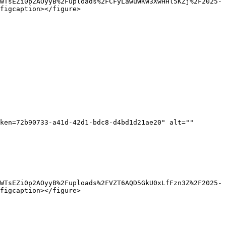
WTsEZi0p2AOyyB%2Fuploads%2FCFyLawuWKW3XwHHl5KZj%2F2025-
figcaption></figure>

ken=72b90733-a41d-42d1-bdc8-d4bd1d21ae20" alt="" 
WTsEZi0p2AOyyB%2Fuploads%2FVZT6AQD5GkU0xLfFzn3Z%2F2025-
figcaption></figure>
