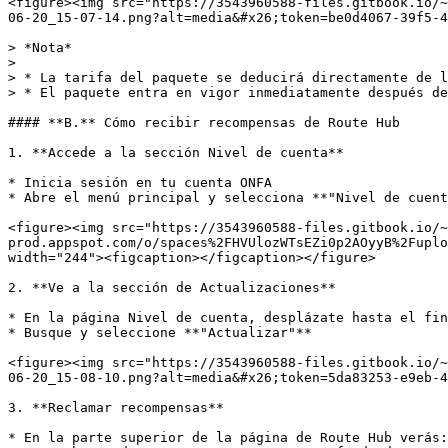
<figure><img src="https://3543960588-files.gitbook.io/~
06-20_15-07-14.png?alt=media&#x26;token=be0d4067-39f5-4
> *Nota*

>

> * La tarifa del paquete se deducirá directamente de l
> * El paquete entra en vigor inmediatamente después de
#### **B.** Cómo recibir recompensas de Route Hub

1. **Accede a la sección Nivel de cuenta**

* Inicia sesión en tu cuenta ONFA

* Abre el menú principal y selecciona **"Nivel de cuent
<figure><img src="https://3543960588-files.gitbook.io/~
prod.appspot.com/o/spaces%2FHVUlozWTsEZi0p2AOyyB%2Fuplo
width="244"><figcaption></figcaption></figure>

2. **Ve a la sección de Actualizaciones**

* En la página Nivel de cuenta, desplázate hasta el fin
* Busque y seleccione **"Actualizar"**

<figure><img src="https://3543960588-files.gitbook.io/~
06-20_15-08-10.png?alt=media&#x26;token=5da83253-e9eb-4
3. **Reclamar recompensas**

* En la parte superior de la página de Route Hub verás:
