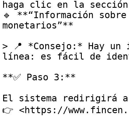
haga clic en la sección:
🔹 **“Información sobre
monetarios”**

> 📍 *Consejo:* Hay un 
línea: es fácil de iden
**✅ Paso 3:**

El sistema redirigirá a
👉 <https://www.fincen.