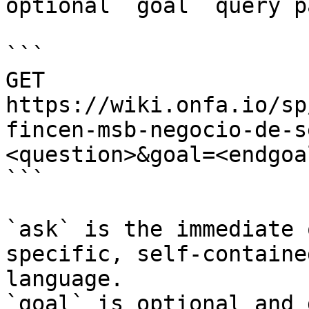
optional `goal` query p
```

GET 
https://wiki.onfa.io/sp
fincen-msb-negocio-de-s
<question>&goal=<endgoal
```

`ask` is the immediate 
specific, self-containe
language.

`goal` is optional and 