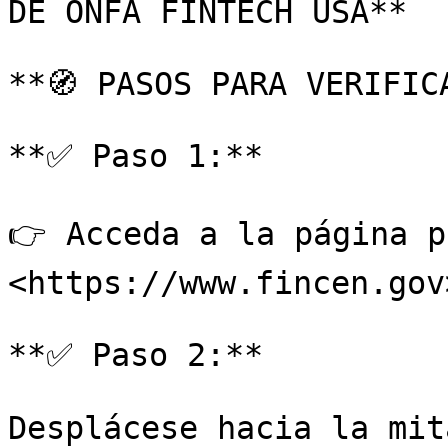
DE ONFA FINTECH USA**

**🧭 PASOS PARA VERIFICA
**✅ Paso 1:**

👉 Acceda a la página p
<https://www.fincen.gov>
**✅ Paso 2:**

Desplácese hacia la mit