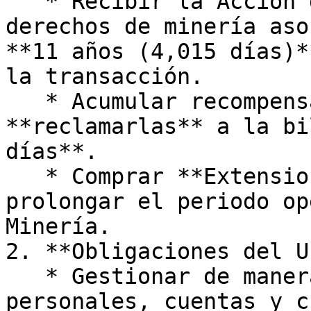
   * Recibir la Acción de Gracias de NFT y sus 
derechos de minería aso
**11 años (4,015 días)*
la transacción.

   * Acumular recompensas diarias de minería y 
**reclamarlas** a la bi
días**.

   * Comprar **Extensiones de Sesión** para 
prolongar el periodo op
Minería.

2. **Obligaciones del U
   * Gestionar de manera segura las billeteras 
personales, cuentas y c