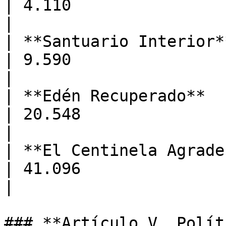
| 4.110                        
|

| **Santuario Interior**      
| 9.590                        
|

| **Edén Recuperado**         
| 20.548                       
|

| **El Centinela Agradecido**
| 41.096                       
|

### **Artículo V. Polít