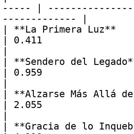
----- | ---------------
------------- |

| **La Primera Luz**          
| 0.411                        
|

| **Sendero del Legado**      
| 0.959                        
|

| **Alzarse Más Allá de las Ru
| 2.055                        
|

| **Gracia de lo Inquebrantabl