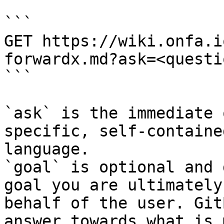
```

GET https://wiki.onfa.i
forwardx.md?ask=<questi
```

`ask` is the immediate 
specific, self-containe
language.

`goal` is optional and 
goal you are ultimately
behalf of the user. Git
answer towards what is 