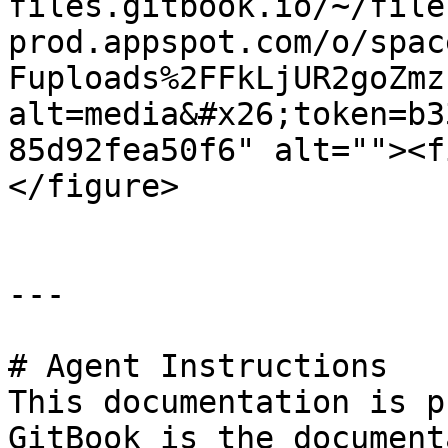
files.gitbook.io/~/file
prod.appspot.com/o/spac
Fuploads%2FFkLjUR2goZmz
alt=media&#x26;token=b3
85d92fea50f6" alt=""><f
</figure>

---

# Agent Instructions

This documentation is p
GitBook is the document