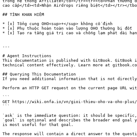
trong hệ thống Affiliate</td></tr><tr><td>Phần thưởng đ
cao cấp</td><td>Nhận Airdrops riêng biệt</td></tr></tbo
## TÍNH KHAN HIẾM

* [x] Tổng cung OHO<sup>+</sup> không cố định

* [x] Phụ thuộc hoàn toàn vào lượng OHO thường bị đốt

* [x] Tạo ra tầng giá trị cao và chống lạm phát dài hạn

---

# Agent Instructions

This documentation is published with GitBook. GitBook i
technical content effectively. Learn more at gitbook.co
## Querying This Documentation

If you need additional information that is not directly
Perform an HTTP GET request on the current page URL wit
```

GET https://wiki.onfa.io/vn/gioi-thieu-oho-va-oho-plus/
```

`ask` is the immediate question: it should be specific,
`goal` is optional and describes the broader end goal y
is most useful for that goal.

The response will contain a direct answer to the questi