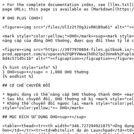
> For the complete documentation index, see [llms.txt](
page URLs; this page is available as [Markdown](https:/
# OHO PLUS (OHO+)

<figure><img src="/files/UlIz2t7Og3ivRN1B9a61" alt=""><
<mark style="color:yellow;">OHO</mark><sup><mark style=
nâng cấp của đồng OHO thường, được quy đổi theo tỷ lệ c
<figure><img src="https://3977970804-files.gitbook.io/~
prod.appspot.com/o/spaces%2FQPYVWwaIhOh27p23Unmk%2Fuplo
8d4c571d5c1b" alt=""><figcaption></figcaption></figure>

{% hint style="info" %}

1 OHO<sup>+</sup> = 1,000 OHO thường

{% endhint %}

## CƠ CHẾ CHUYỂN ĐỔI

* Người dùng có thể nâng cấp OHO thường thành OHO+ <mar
* Sau khi chuyển đổi, OHO thường sẽ bị <mark style="col
* Không thể chuyển đổi ngược lại <mark style="color:yel
style="color:yellow;">→ OHO</mark>

## MỤC ĐÍCH SỬ DỤNG OHO<sup>+</sup>

<table><thead><tr><th width="346.727294921875">Ứng dụng
hơn</td></tr><tr><td>Whitelist dự án Launchpad</td><td>