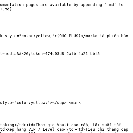
umentation pages are available by appending `.md` to 
+.md).

k style="color:yellow;">(OHO PLUS)</mark> là phiên bản 
t=media&#x26;token=474c03d8-2afb-4a21-bbf5-
style="color:yellow;"></sup> <mark 
taking</td><td>Tham gia Vault cao cấp, lãi suất tốt 
td>Xếp hạng VIP / Level cao</td><td>Tiêu chí thăng cấp 