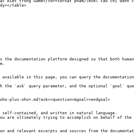
ặc biệt trong Game</td><td>Vật phẩm/level cao chỉ dành c
dy></table>

s the documentation platform designed so that both human
m.

 available in this page, you can query the documentation
h the `ask` query parameter, and the optional `goal` que
oho-plus-oho+.md?ask=<question>&goal=<endgoal>

 self-contained, and written in natural language.

ou are ultimately trying to accomplish on behalf of the 
on and relevant excerpts and sources from the documentat