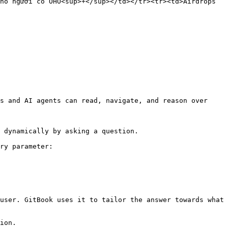
ho người có OHO<sup>+</sup></td></tr><tr><td>Airdrops 
s and AI agents can read, navigate, and reason over 
 dynamically by asking a question.

ry parameter:

user. GitBook uses it to tailor the answer towards what 
ion.
