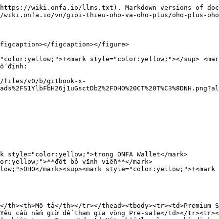
https://wiki.onfa.io/llms.txt). Markdown versions of doc
/wiki.onfa.io/vn/gioi-thieu-oho-va-oho-plus/oho-plus-oho
figcaption></figcaption></figure>

"color:yellow;">+<mark style="color:yellow;"></sup> <mar
ố định:

/files/v0/b/gitbook-x-
ads%2FS1YlbFbH26j1uGsctDbZ%2FOHO%20CT%20T%C3%8DNH.png?al
k style="color:yellow;">trong ONFA Wallet</mark>

or:yellow;">**đốt bỏ vĩnh viễn**</mark>

low;">OHO</mark><sup><mark style="color:yellow;">+<mark 
</th><th>Mô tả</th></tr></thead><tbody><tr><td>Premium S
Yêu cầu nắm giữ để tham gia vòng Pre-sale</td></tr><tr><