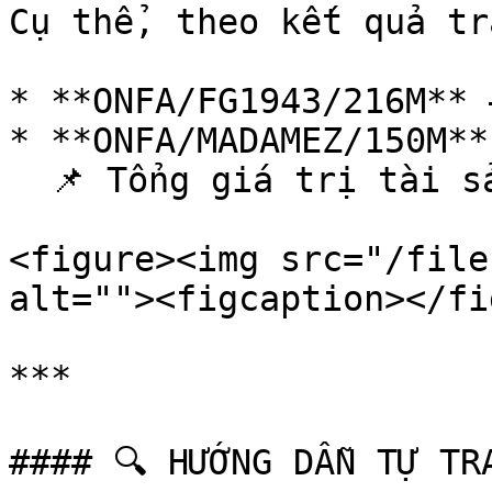
Cụ thể, theo kết quả tr
* **ONFA/FG1943/216M** 
* **ONFA/MADAMEZ/150M**
  📌 Tổng giá trị tài sản ký gửi: **366 triệu USD**

<figure><img src="/file
alt=""><figcaption></fi
***

#### 🔍 HƯỚNG DẪN TỰ TR