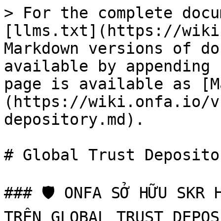
> For the complete docu
[llms.txt](https://wiki
Markdown versions of do
available by appending 
page is available as [M
(https://wiki.onfa.io/v
depository.md).

# Global Trust Depositor
### 🛡️ ONFA SỞ HỮU SKR 
TRÊN GLOBAL TRUST DEPOS