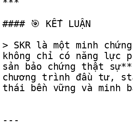
***

#### 🎯 KẾT LUẬN

> SKR là một minh chứng
không chỉ có năng lực p
sản bảo chứng thật sự**
chương trình đầu tư, st
thái bền vững và minh b
---
