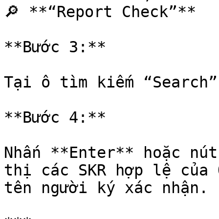
🔎 **“Report Check”**

**Bước 3:**

Tại ô tìm kiếm “Search”
**Bước 4:**

Nhấn **Enter** hoặc nút
thị các SKR hợp lệ của 
tên người ký xác nhận.
