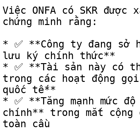
Việc ONFA có SKR được x
chứng minh rằng:

* ✅ **Công ty đang sở h
lưu ký chính thức**

* ✅ **Tài sản này có th
trong các hoạt động gọi
quốc tế**

* ✅ **Tăng mạnh mức độ 
chính** trong mắt cộng 
toàn cầu
