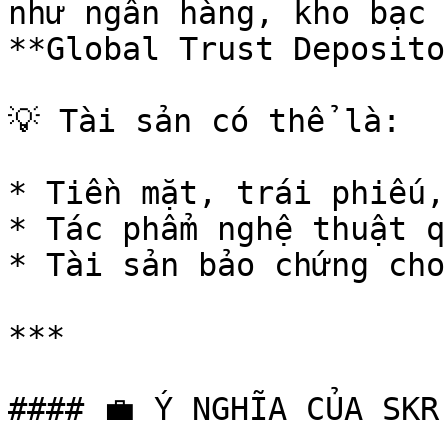
như ngân hàng, kho bạc 
**Global Trust Deposito
💡 Tài sản có thể là:

* Tiền mặt, trái phiếu,
* Tác phẩm nghệ thuật q
* Tài sản bảo chứng cho
***

#### 💼 Ý NGHĨA CỦA SKR 