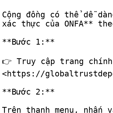
Cộng đồng có thể dễ dàn
xác thực của ONFA** the
**Bước 1:**

👉 Truy cập trang chính
<https://globaltrustdep
**Bước 2:**

Trên thanh menu, nhấn v