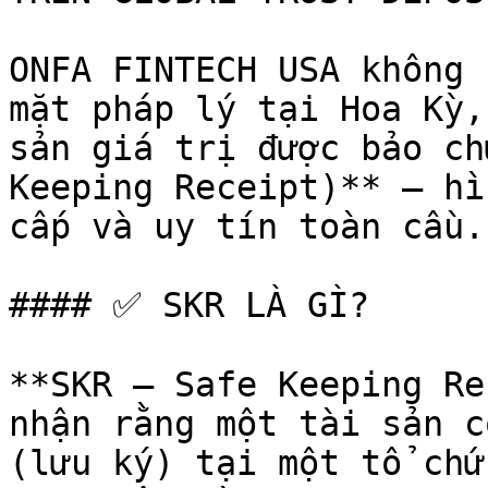
ONFA FINTECH USA không 
mặt pháp lý tại Hoa Kỳ,
sản giá trị được bảo ch
Keeping Receipt)** – hì
cấp và uy tín toàn cầu.

#### ✅ SKR LÀ GÌ?

**SKR – Safe Keeping Re
nhận rằng một tài sản c
(lưu ký) tại một tổ chứ