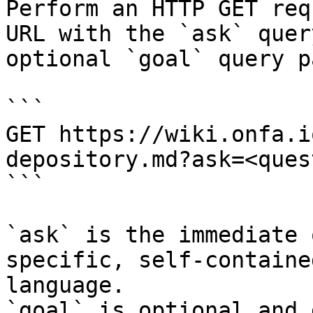
Perform an HTTP GET req
URL with the `ask` quer
optional `goal` query p
```

GET https://wiki.onfa.i
depository.md?ask=<ques
```

`ask` is the immediate 
specific, self-containe
language.

`goal` is optional and 