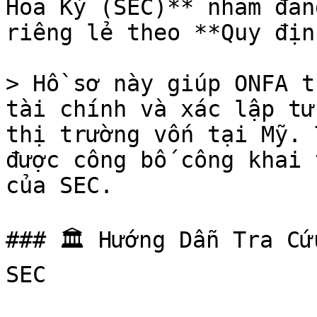
Hoa Kỳ (SEC)** nhằm đăn
riêng lẻ theo **Quy địn
> Hồ sơ này giúp ONFA t
tài chính và xác lập tư
thị trường vốn tại Mỹ. 
được công bố công khai 
của SEC.

### 🏛️ Hướng Dẫn Tra Cứ
SEC
