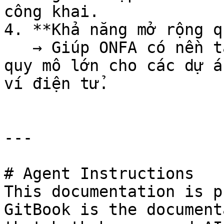
công khai.

4. **Khả năng mở rộng q
   → Giúp ONFA có nền tảng pháp lý để huy động vốn 
quy mô lớn cho các dự á
ví điện tử.

---

# Agent Instructions

This documentation is p
GitBook is the document