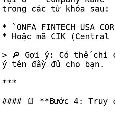
trong các từ khóa sau:

* `ONFA FINTECH USA COR
* Hoặc mã CIK (Central 
> 🔎 Gợi ý: Có thể chỉ 
ý tên đầy đủ cho bạn.

***

#### 📄 **Bước 4: Truy 