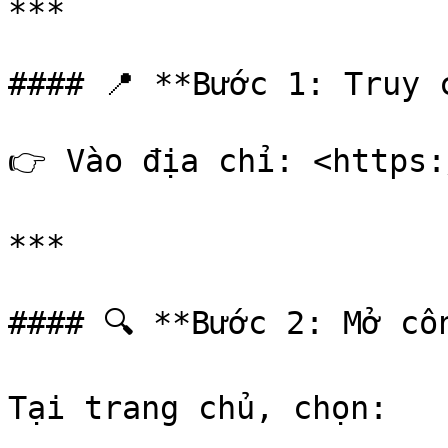
***

#### 📍 **Bước 1: Truy 
👉 Vào địa chỉ: <https:
***

#### 🔍 **Bước 2: Mở cô
Tại trang chủ, chọn:
