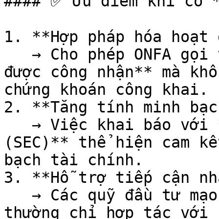
#### ✅ Ưu điểm khi có *
1. **Hợp pháp hóa hoạt 
   → Cho phép ONFA gọi vốn từ các **nhà đầu tư 
được công nhận** mà khô
chứng khoán công khai.

2. **Tăng tính minh bạc
   → Việc khai báo với **Ủy ban Chứng khoán Hoa Kỳ 
(SEC)** thể hiện cam kế
bạch tài chính.

3. **Hỗ trợ tiếp cận nh
   → Các quỹ đầu tư mạo hiểm và nhà đầu tư lớn 
thường chỉ hợp tác với 