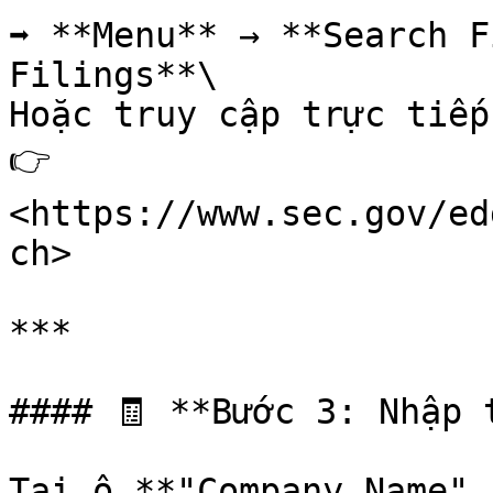
➡ **Menu** → **Search F
Filings**\

Hoặc truy cập trực tiếp
👉 
<https://www.sec.gov/ed
ch>

***

#### 🧾 **Bước 3: Nhập 
Tại ô **"Company Name" 