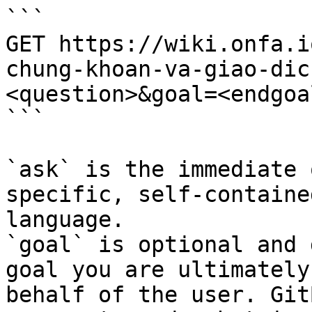
```

GET https://wiki.onfa.i
chung-khoan-va-giao-dic
<question>&goal=<endgoal
```

`ask` is the immediate 
specific, self-containe
language.

`goal` is optional and 
goal you are ultimately
behalf of the user. Git