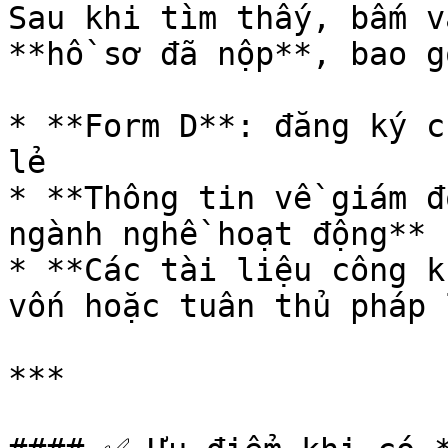
Sau khi tìm thấy, bấm v
**hồ sơ đã nộp**, bao gồ
* **Form D**: đăng ký c
lẻ

* **Thông tin về giám đ
ngành nghề hoạt động**

* **Các tài liệu công k
vốn hoặc tuân thủ pháp l
***
