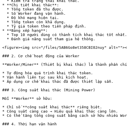
  * Kiểm tra trạng thái khai thác.

* **Chi tiết khai thác**:

  * Tổng token đã thu được.

  * Số Worker đang vận hành.

  * Độ khó mạng hiện tại.

  * Tổng token còn khả dụng.

  * Tỷ giá token theo tiền pháp định.

* **Bảng xếp hạng**:

  * Top 10 người dùng có thành tích khai thác tốt nhất.

  * Đánh giá năng suất tham gia hệ thống.

<figure><img src="/files/5AB6Go8et358CBI02nuy" alt=""><
### 2. Cơ chế hoạt động của Worker

**Worker/Miner** (Thiết bị khai thác) là thành phần chí
* Tự động hóa quá trình khai thác token.

* Vận hành liên tục sau khi kích hoạt.

* Áp dụng cơ chế khai thác đã được thiết lập sẵn.

### 3. Công suất khai thác (Mining Power)

Mỗi **Worker** sở hữu:

* Chỉ số **công suất khai thác** riêng biệt.

* Công suất càng cao → Hiệu quả khai thác càng lớn.

* Có thể tăng tổng công suất bằng cách sở hữu nhiều Wor
### 4. Thời hạn vận hành
