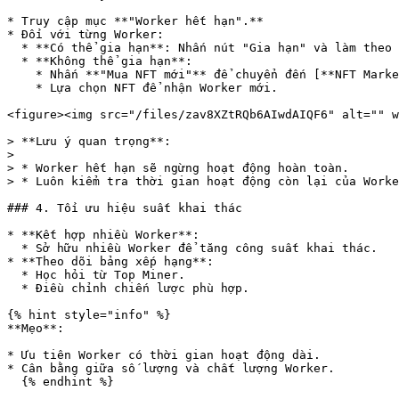
* Truy cập mục **"Worker hết hạn".**

* Đối với từng Worker:

  * **Có thể gia hạn**: Nhấn nút "Gia hạn" và làm theo hướng dẫn.

  * **Không thể gia hạn**:

    * Nhấn **"Mua NFT mới"** để chuyển đến [**NFT Market**](/vn/nft-market.md)**.**

    * Lựa chọn NFT để nhận Worker mới.

<figure><img src="/files/zav8XZtRQb6AIwdAIQF6" alt="" w
> **Lưu ý quan trọng**:

>

> * Worker hết hạn sẽ ngừng hoạt động hoàn toàn.

> * Luôn kiểm tra thời gian hoạt động còn lại của Worke
### 4. Tối ưu hiệu suất khai thác

* **Kết hợp nhiều Worker**:

  * Sở hữu nhiều Worker để tăng công suất khai thác.

* **Theo dõi bảng xếp hạng**:

  * Học hỏi từ Top Miner.

  * Điều chỉnh chiến lược phù hợp.

{% hint style="info" %}

**Mẹo**:

* Ưu tiên Worker có thời gian hoạt động dài.

* Cân bằng giữa số lượng và chất lượng Worker.

  {% endhint %}
