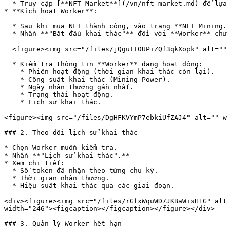
  * Truy cập [**NFT Market**](/vn/nft-market.md) để lựa chọn và mua NFT phù hợp.

* **Kích hoạt Worker**:

  * Sau khi mua NFT thành công, vào trang **NFT Mining.**

  * Nhấn **"Bắt đầu khai thác"** đối với **Worker** chưa được kích hoạt.

  <figure><img src="/files/jQguTI0UPiZQf3qkXopk" alt="" width="240"><figcaption></figcaption></figure>

  * Kiểm tra thông tin **Worker** đang hoạt động:

    * Phiên hoạt động (thời gian khai thác còn lại).

    * Công suất khai thác (Mining Power).

    * Ngày nhận thưởng gần nhất.

    * Trạng thái hoạt động.

    * Lịch sử khai thác.

<figure><img src="/files/DgHFKVYmP7ebkiUfZAJ4" alt="" w
### 2. Theo dõi lịch sử khai thác

* Chọn Worker muốn kiểm tra.

* Nhấn **"Lịch sử khai thác".**

* Xem chi tiết:

  * Số token đã nhận theo từng chu kỳ.

  * Thời gian nhận thưởng.

  * Hiệu suất khai thác qua các giai đoạn.

<div><figure><img src="/files/rGfxWquWD7JKBaWisH1G" alt
width="246"><figcaption></figcaption></figure></div>

### 3. Quản lý Worker hết hạn
