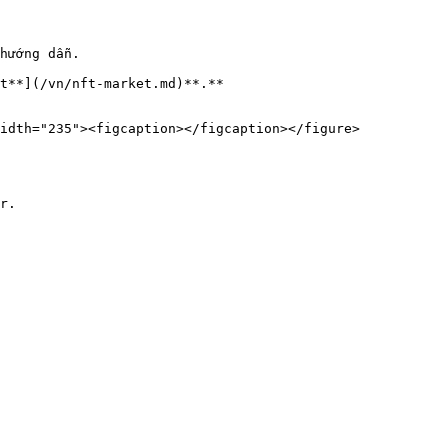
idth="235"><figcaption></figcaption></figure>

r.
