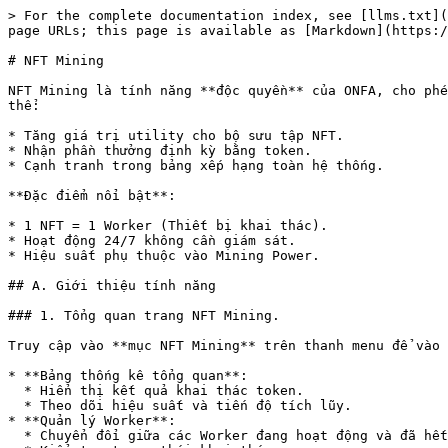
> For the complete documentation index, see [llms.txt](
page URLs; this page is available as [Markdown](https:/
# NFT Mining

NFT Mining là tính năng **độc quyền** của ONFA, cho phé
thể:

* Tăng giá trị utility cho bộ sưu tập NFT.

* Nhận phần thưởng định kỳ bằng token.

* Cạnh tranh trong bảng xếp hạng toàn hệ thống.

**Đặc điểm nổi bật**:

* 1 NFT = 1 Worker (Thiết bị khai thác).

* Hoạt động 24/7 không cần giám sát.

* Hiệu suất phụ thuộc vào Mining Power.

## A. Giới thiệu tính năng

### 1. Tổng quan trang NFT Mining.

Truy cập vào **mục NFT Mining** trên thanh menu để vào 
* **Bảng thống kê tổng quan**:

  * Hiển thị kết quả khai thác token.

  * Theo dõi hiệu suất và tiến độ tích lũy.

* **Quản lý Worker**:

  * Chuyển đổi giữa các Worker đang hoạt động và đã hết hạn.
