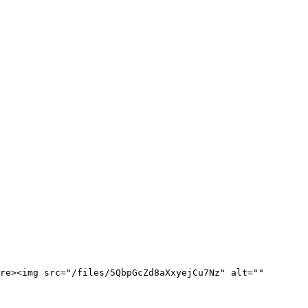
re><img src="/files/5QbpGcZd8aXxyejCu7Nz" alt="" 