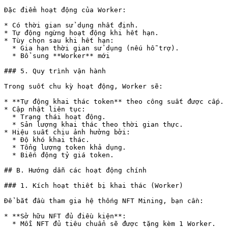
Đặc điểm hoạt động của Worker:

* Có thời gian sử dụng nhất định.

* Tự động ngừng hoạt động khi hết hạn.

* Tùy chọn sau khi hết hạn:

  * Gia hạn thời gian sử dụng (nếu hỗ trợ).

  * Bổ sung **Worker** mới

### 5. Quy trình vận hành

Trong suốt chu kỳ hoạt động, Worker sẽ:

* **Tự động khai thác token** theo công suất được cấp.

* Cập nhật liên tục:

  * Trạng thái hoạt động.

  * Sản lượng khai thác theo thời gian thực.

* Hiệu suất chịu ảnh hưởng bởi:

  * Độ khó khai thác.

  * Tổng lượng token khả dụng.

  * Biến động tỷ giá token.

## B. Hướng dẫn các hoạt động chính

### 1. Kích hoạt thiết bị khai thác (Worker)

Để bắt đầu tham gia hệ thống NFT Mining, bạn cần:

* **Sở hữu NFT đủ điều kiện**:

  * Mỗi NFT đủ tiêu chuẩn sẽ được tặng kèm 1 Worker.
