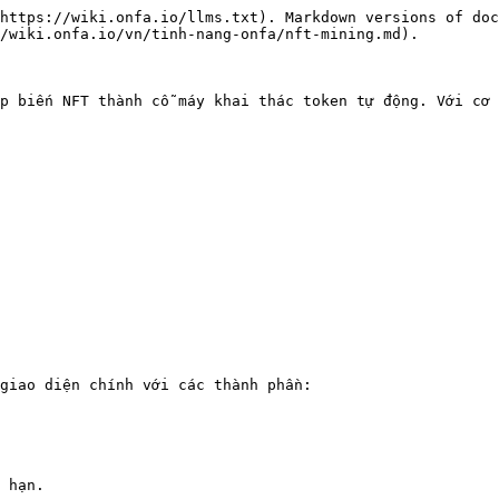
https://wiki.onfa.io/llms.txt). Markdown versions of doc
/wiki.onfa.io/vn/tinh-nang-onfa/nft-mining.md).

p biến NFT thành cỗ máy khai thác token tự động. Với cơ 
giao diện chính với các thành phần:
