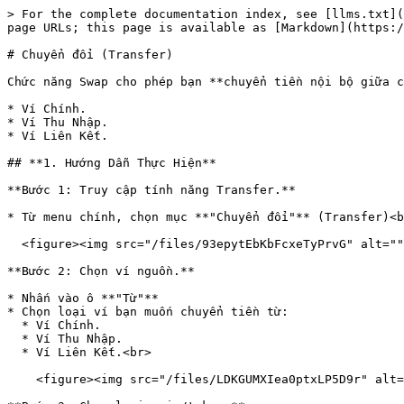
> For the complete documentation index, see [llms.txt](
page URLs; this page is available as [Markdown](https:/
# Chuyển đổi (Transfer)

Chức năng Swap cho phép bạn **chuyển tiền nội bộ giữa c
* Ví Chính.

* Ví Thu Nhập.

* Ví Liên Kết.

## **1. Hướng Dẫn Thực Hiện**

**Bước 1: Truy cập tính năng Transfer.**

* Từ menu chính, chọn mục **"Chuyển đổi"** (Transfer)<b
  <figure><img src="/files/93epytEbKbFcxeTyPrvG" alt="" width="246"><figcaption></figcaption></figure>

**Bước 2: Chọn ví nguồn.**

* Nhấn vào ô **"Từ"**

* Chọn loại ví bạn muốn chuyển tiền từ:

  * Ví Chính.

  * Ví Thu Nhập.

  * Ví Liên Kết.<br>

    <figure><img src="/files/LDKGUMXIea0ptxLP5D9r" alt="" width="214"><figcaption></figcaption></figure>
