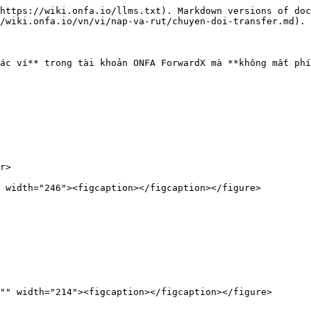
https://wiki.onfa.io/llms.txt). Markdown versions of doc
/wiki.onfa.io/vn/vi/nap-va-rut/chuyen-doi-transfer.md).

ác ví** trong tài khoản ONFA ForwardX mà **không mất phí
r>
