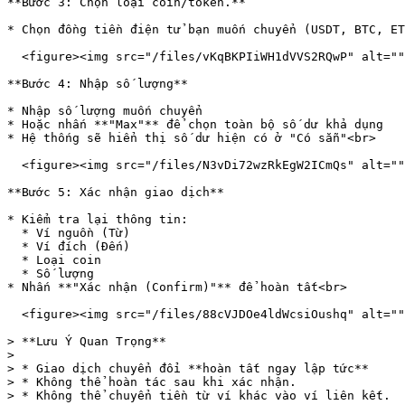
**Bước 3: Chọn loại coin/token.**

* Chọn đồng tiền điện tử bạn muốn chuyển (USDT, BTC, ET
  <figure><img src="/files/vKqBKPIiWH1dVVS2RQwP" alt="" width="215"><figcaption></figcaption></figure>

**Bước 4: Nhập số lượng**

* Nhập số lượng muốn chuyển

* Hoặc nhấn **"Max"** để chọn toàn bộ số dư khả dụng

* Hệ thống sẽ hiển thị số dư hiện có ở "Có sẵn"<br>

  <figure><img src="/files/N3vDi72wzRkEgW2ICmQs" alt="" width="216"><figcaption></figcaption></figure>

**Bước 5: Xác nhận giao dịch**

* Kiểm tra lại thông tin:

  * Ví nguồn (Từ)

  * Ví đích (Đến)

  * Loại coin

  * Số lượng

* Nhấn **"Xác nhận (Confirm)"** để hoàn tất<br>

  <figure><img src="/files/88cVJDOe4ldWcsiOushq" alt="" width="296"><figcaption></figcaption></figure>

> **Lưu Ý Quan Trọng**

>

> * Giao dịch chuyển đổi **hoàn tất ngay lập tức**

> * Không thể hoàn tác sau khi xác nhận.

> * Không thể chuyển tiền từ ví khác vào ví liên kết.
